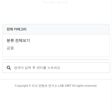
용카드 선택 시 고려사항 사회초년생의 신
용카드 사용 팁 신용카드 사용 시 주의사
항 1. 사회초년생에게 신용카드란? 사회초
년생은 학창시절을 마치고 사회에 처음 발
을 딛은 20대 초반부터 중반까지의 젊은
세대를 말합니다. 이들은 취업 후 처음으
전체 카테고리
로 급여를 받고 독립적으로 생활하기 시작
하며, 이러한 변화와 함께 금융상품 중 하
분류 전체보기
나인 신용카드에도 관심을 가지게 됩니다.
사회초년생은 신용카드를 통해 다양한 혜
금융
택과 편리함을 누리고자 합니다. 2. 사..
TistoryWhaleSkin3.4
Copyright ©
지식 컨텐츠 연구소 LAB 1987
All rights reserved.