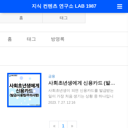
지식 컨텐츠 연구소 LAB 1987
홈
태그
홈
태그
방명록
금융
사회초년생에게 신용카드 (발급/사용팁/주의사항)
사회초년생이 되면 신용카드를 발급받는
일이 가장 처음 생기는 상황 중 하나입니
다. 다양한 상황을 대비하여 발급을 받는
2023. 7. 27. 12:16
데, 그 전에 알아보면 좋을 내용으로 포스
팅을 작성하였습니다. 목차 사회초년생에
게 신용카드란? 사회초년생이 신용카드를
필요로 하는 이유 신용카드 발급 조건 신
«
1
»