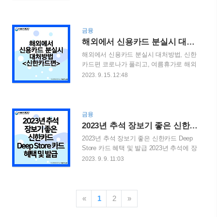
www.yna.co.kr 이와 관련된 내용을 안내
께 출시된 카드 입니다. 곰표 에디션 피크
해드리도록 하겠습니다. 목차 1. 신한카드
닉 세트와 캐시백 이벤트까지 진행이 된다
의 유니온페이 QR결제 서비스 2. 신한카
고 하여 필요하신 분들이 있을까 해서 작
금융
드 유니온페이 이벤트 안내 3. 신한카드 앱
성 해보았습니다. 곰표 에디션 피크닉 세
해외에서 신용카드 분실시 대처방법, 신한카드편
에서 유니온페이 결제 방법 4. 유니온페이
트를 이번 기회에 노려 보시는 것도 좋을
QR 결제 ..
해외에서 신용카드 분실시 대처방법, 신한
것 같습니다! 목차 1. 신한카드 Eats
카드편 코로나가 풀리고, 여름휴가로 해외
More(곰표) 란? 2. 신한카드 Eats More(곰
여행을 가능 경우가 많았습니다. 이제 가
2023. 9. 15. 12:48
표) 혜택 3. 신한카드 Eats More(곰표) 피크
을도 되었고, 특히 9월 말 추석 명절의 연
닉세트, 캐시백 이벤트 4. 신한카드 Eats
휴를 이용해서 해외 여행을 계획하시는 분
More(곰표) 연회비와 전월실적 5. 신한카
들이 많을 것 입니다. 이런 분들에게 도움
드 Eats More(곰표) 발급방법 6. 신한카드
이 되었으면 하는 마음에 해외에서 신용카
금융
Eats More(곰표)와 이벤트 ..
드를 분실 했을 때 대처 요령애 해서 정리
2023년 추석 장보기 좋은 신한카드 Deep Store 카드 혜택 및 발급
하였습니다. 잃어 버리지 않는 것이 최우
2023년 추석 장보기 좋은 신한카드 Deep
선이지만 혹시라도 발생할 수 있는 일에
Store 카드 혜택 및 발급 2023년 추석에 장
대비 하시기 바랍니다. 목차 1. 해외에서
보기 좋은 카드를 추천 해드리고자 합니
2023. 9. 9. 11:03
신용카드 분실 시 문제점 2. 해외에서 신용
다. 최근 폭염과 태풍으로 예상치 못한 날
카드 분실 시 취해야 할 조치 3. 해외에서
씨 때문에 농산물 가격이 급등하여 추석
신용카드 분실 신고: ARS 4. 해외에서 신
명절 물가에 비상이 걸렸따고 합니다. 올
용카드 분실 신고: 홈페이지 5. 신용카드
해 추석은 수해 피해와 경제 상황이 회복
«
1
2
»
분실 시 대체 방법 1. 해외에서 신용카드
되기도 전에 다가올 것이라 추석 명절 장
분실 시 문제점 해외여행에서 환전을 해가
보기가 부담될 것으로 보입니다. 이에 조