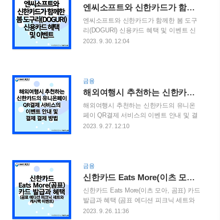
카드들의 혜택과 사용 등록 방법, 신청 방
엔씨소프트와 신한카드가 함께한 봄 도구리(DOGURI) 신용카드 혜택 및 이벤트
법 등에 대해서 알아보도록 하겠습니다.
엔씨소프트와 신한카드가 함께한 봄 도구
목차 1. 선불카드의 의미와 신한카드의 선
리(DOGURI) 신용카드 혜택 및 이벤트 신
불카드 2. 신한카드 Pick I 선불카드 및 혜
한카드 봄 도구리 신용카드는 엔씨소프트
2023. 9. 30. 12:04
택 3. 신한카드 Pick E 선불카드 및 혜택 4.
와 함께 출시된 카드 입니다. 신규 발급 하
신한카드의 선불카드 사용 등록 방법 5. 신
시는 분들에게 선착순으로 진행하는 웰컴
한카드의 선불카드 종류 및 신청 방법 6.
키트 제공 이벤트도 진행중입니다. 2023년
신한카드의 선불카드 이용 안내 및 신한카
9월 새로 출시된 카드로 도구리 키트에 관
금융
드 고객센터 1. 선불카드의 의미와 신한카
심이 있는 분들은 한번 확인 해보시고 참
해외여행시 추천하는 신한카드의 유니온페이 QR결제 서비스의 이벤트 안내 및 결제 결제 방법
드의 선불카드 선불..
여 해보시기 바랍니다. 목차 1. 신한카드
해외여행시 추천하는 신한카드의 유니온
봄 도구리 신용카드란? 2. 신한카드 봄 도
페이 QR결제 서비스의 이벤트 안내 및 결
구리 신용카드 혜택 3. 신한카드 봄 도구리
제 결제 방법 해외여행에서는 각종 페이
2023. 9. 27. 12:10
신용카드 웰컴 키트 및 캐시백 이벤트 4.
어플을 이용하여 결제를 하는 경우가 많습
신한카드 봄 도구리 신용카드 연회비와 전
니다. 2023년 9월 신한카드에서 유니온페
월실적 5. 신한카드 봄 도구리 신용카드 발
이 QR결제서비스가 가능하다고 합니다.
급방법 6. 신한카드 봄 도구리 신용카드 이
아래의 기사를 확인 해보시기 바랍니다.
금융
벤트 주의사항 1. 신한카드 봄 도구리 신용
신한카드, 유니온페이 QR결제 서비스 출
신한카드 Eats More(이츠 모아, 곰표) 카드 발급과 혜택(곰표 에디션 피크닉 세트와 캐시백 이벤트)
카드란? 신한카드 봄 도구리(DOGURI) ..
시 | 연합뉴스 (서울=연합뉴스) 채새롬 기
신한카드 Eats More(이츠 모아, 곰표) 카드
자 = 신한카드는 유니온페이 인터내셔널
발급과 혜택 (곰표 에디션 피크닉 세트와
(UPI)과 손잡고 유니온페이 신한카드 고객
캐시백 이벤트) 신한카드 Eats More(곰표)
2023. 9. 26. 11:36
이 해외에서 신한페이를 통해 결제할 ...
카드는 대한제분의 대표 브랜드 곰표와 함