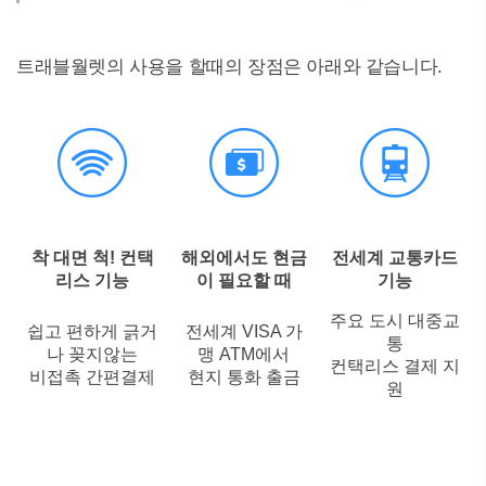
트래블월렛의 사용을 할때의 장점은 아래와 같습니다.
착 대면 척!
컨택
해외에서도
현금
전세계
교통카드
리스 기능
이 필요할 때
기능
주요 도시 대중교
쉽고 편하게 긁거
전세계 VISA 가
통
나 꽂지않는
맹 ATM에서
컨택리스 결제 지
비접촉 간편결제
현지 통화 출금
원