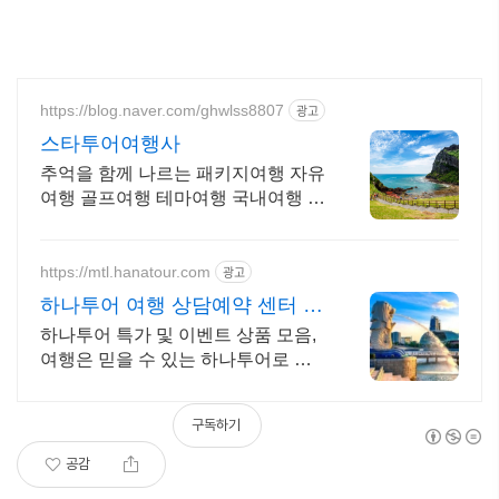
https://blog.naver.com/ghwlss8807
광고
스타투어여행사
추억을 함께 나르는 패키지여행 자유
여행 골프여행 테마여행 국내여행 해
외여행 전문 상담문의 항시 대기
https://mtl.hanatour.com
광고
하나투어 여행 상담예약 센터 하
나투어 공식인증예약센터 !
하나투어 특가 및 이벤트 상품 모음,
여행은 믿을 수 있는 하나투어로 떠
나세요!
구독하기
공감