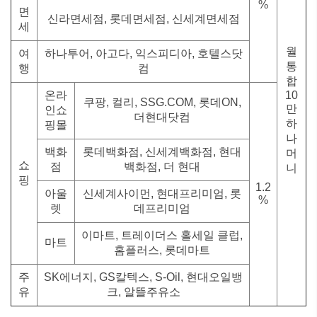
%
면
신라면세점, 롯데면세점, 신세계면세점
세
월
여
하나투어, 아고다, 익스피디아, 호텔스닷
통
행
컴
합
온라
10
쿠팡, 컬리, SSG.COM, 롯데ON,
만
인쇼
더현대닷컴
하
핑몰
나
백화
롯데백화점, 신세계백화점, 현대
머
쇼
점
백화점, 더 현대
니
핑
1.2
아울
신세계사이먼, 현대프리미엄, 롯
%
렛
데프리미엄
이마트, 트레이더스 홀세일 클럽,
마트
홈플러스, 롯데마트
주
SK에너지, GS칼텍스, S-Oil, 현대오일뱅
유
크, 알뜰주유소