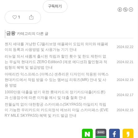
구독하기
1
금융
'
' 카테고리의 다른 글
젠지 세대를 겨냥한 CJ올리브영 애플페이 도입의 의미와 애플페
2024.02.22
이의 등록과 사용방법 및 사용가능 기기 안내
리뉴얼 되서 새롭게 출시된 적립과 할인 횟수 및 한도 제한이 없
는 무실적 현대카드 ZERO Edition3 (제로 에디션3) 할인형과 적
2024.02.21
립형의 혜택 및 발급방법 안내
아메리칸 익스프레스 (아멕스) 센츄리온 디자인이 적용된 아멕스
현대카드에서 적립 받을 수 있는 멤버십 리워즈(MR) 안내 및 사
2024.02.19
용 방법
1000만원 대출을 받기 위한 롯데카드의 장기카드대출(카드론)
2024.02.17
과 신용점수에 따른 이자율 예시 및 대출 철회 안내
전월실적 없이 대한항공 스카이패스(SKYPASS) 마일리지 적립
이 가능한 우리카드의 카드의정석 에브리 마일 스카이패스 (EVE
2024.02.15
RY MILE SKYPASS) 헤택 및 카드 발급 안내