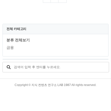
다. 관련 기사는 아래와 같습니다. G마켓,
‘스마일카드 에디션3’ 출시…연말까지 전
상품 20%↓ - 아시아경제 G마켓과 옥션이
현대카드와 함께 ‘스마일카드 에디션3’를
출시하고 31일까지 ‘스마일카드 꽉 채운
혜택’ 프로모션을 진행한다고 7일 밝혔다.
전체 카테고리
스마일카드 에디... www.asiae.co.kr 현대
카드의 스마일카드 에디션3 출시와 함께
분류 전체보기
바뀐 혜택은 무엇인지 알아보도록 하겠습
니다. 더해서 진행중인 이벤트 및 연회비,
금융
전월실..
TistoryWhaleSkin3.4
Copyright ©
지식 컨텐츠 연구소 LAB 1987
All rights reserved.