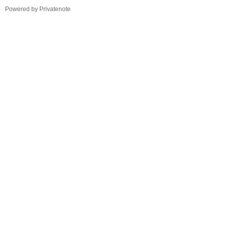
TistoryWhaleSkin3.4
Powered by Privatenote