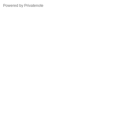
TistoryWhaleSkin3.4
Powered by Privatenote