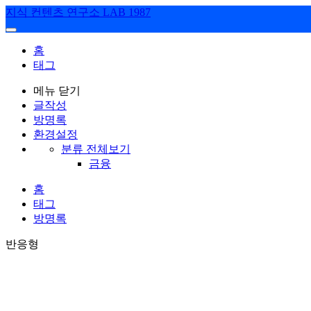
지식 컨텐츠 연구소 LAB 1987
홈
태그
메뉴 닫기
글작성
방명록
환경설정
분류 전체보기
금융
홈
태그
방명록
반응형