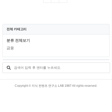
드에서는 블루와 로즈 골드 색상의 총 2종
의 카드를 출시하였습니다. 지난 포스팅에
서는 American Express Blue Card에 대해
서 포스팅을 했었습니다. 자세한 내용은
아래의 지난 포스팅을 통해서 확인 해보시
기 바랍니다. 아멕스의 유니크한 글로벌
전체 카테고리
디자인이 처음 적용된 KB국민카드의
American Express Blue Card(아메리칸 익
분류 전체보기
아멕스의 유니크한 글로벌 디자인이 ..
금융
TistoryWhaleSkin3.4
Copyright ©
지식 컨텐츠 연구소 LAB 1987
All rights reserved.