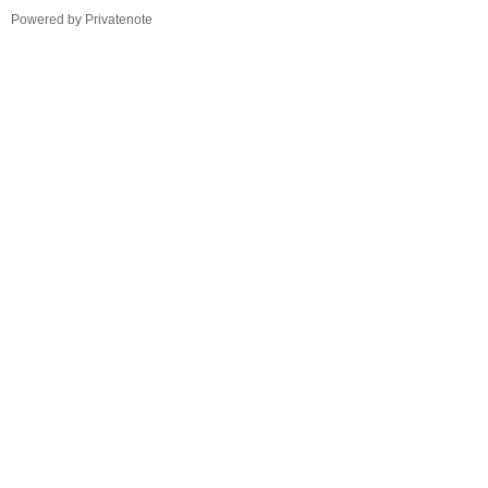
TistoryWhaleSkin3.4
Powered by Privatenote