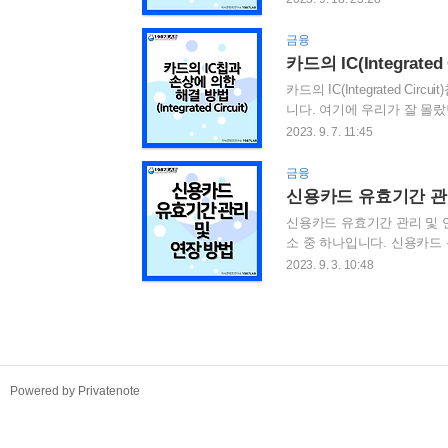
를 하거나 합니다. 우선 이 글
을 통해서는 리볼빙 서비스
금융
뭉실하게 알려주는 수수료가 
카드의 IC(Integrat
결제 금액 이월 약정)이란? 2
카드의 IC(Integrated 
니다. 여기에 우리가 잘 몰랐
대해서 알아 보도록 하겠습니
2023. 9. 7. 11:45
바랍니다. 목차 IC칩이란 무
칩 손상에 의한 대처 방법 IC칩 
금융
자 회로를 하나의 칩에 통합
신용카드 유효기간 관
여 제조한 것을 의미..
신용카드 유효기간 관리 및
소 중 하나입니다. 신용카드
효기간이란? 신용카드 유효기
2023. 9. 3. 10:48
신용카드 유효기간과 보안 1
연도와 월로 표시된 것을 말
써있거나 표시된 기간동안 해
은 2~5년으로 설정되며, 이 
TistoryWhaleSkin3.4
Powered by Privatenote