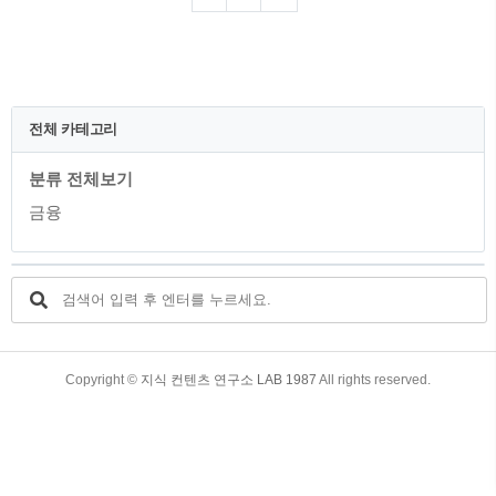
래와 같은 기사가 나왔었습니다. [조세금
융신문] 신용카드로 국세 납부했다가…세
금에다 카드 수수료까지 ‘이중고’ (조세금
융신문=진민경 기자) 납세자 편의를 위해
신용카드 국세 납부제가 운영중인 가운데
이로 인한 카드사의 수익이 매년 증가하고
전체 카테고리
있는 것으로 나타났다. 작년 한 해에만 신
용카드로 납부한 www.tfmedia.co.kr 신용
분류 전체보기
카드를 이용하여 국세를 납부할 경우 추가
수수료까지 부담해야 하지만, 편리성 및
금융
장점을 가지고 있습니..
TistoryWhaleSkin3.4
Copyright ©
지식 컨텐츠 연구소 LAB 1987
All rights reserved.