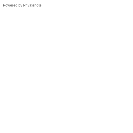
TistoryWhaleSkin3.4
Powered by Privatenote