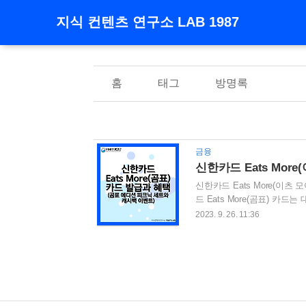
지식 컨텐츠 연구소 LAB 1987
홈
태그
방명록
금융
신한카드 Eats More(이츠
드 Eats More(곰표) 카
트와 캐시백 이벤트까지 진행
2023. 9. 26. 11:36
피크닉 세트를 이번 기회에 노려 
한카드 Eats More(곰표) 혜
More(곰표) 연회비와 전월실적 
..